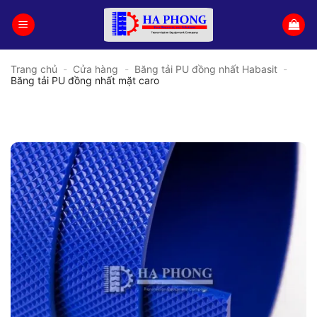
Bỏ
qua
nội
dung
Trang chủ
-
Cửa hàng
-
Băng tải PU đồng nhất Habasit
-
Băng tải PU đồng nhất mặt caro