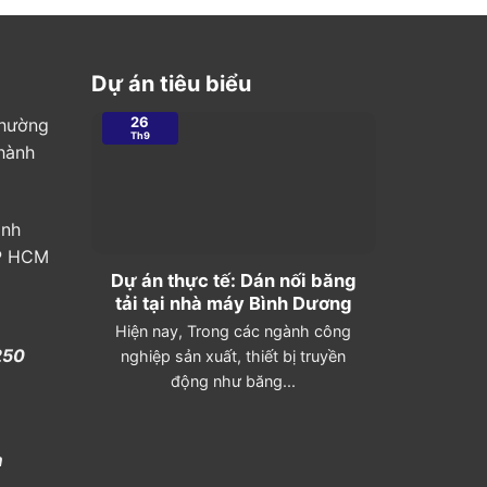
Dự án tiêu biểu
26
Phường
28
Th9
Th8
hành
ình
TP HCM
Dự án thực tế: Dán nối băng
Dự án t
tải tại nhà máy Bình Dương
nối băn
p
Hiện nay, Trong các ngành công
Ép nối
250
nghiệp sản xuất, thiết bị truyền
xuất củ
động như băng...
m