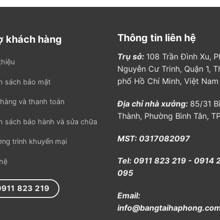
Thông tin liên hệ
ợ khách hàng
Trụ sở:
108 Trần Đình Xu, 
thiệu
Nguyễn Cư Trinh, Quận 1, T
phố Hồ Chí Minh, Việt Nam
h sách bảo mật
hàng và thanh toán
Địa chỉ nhà xưởng:
85/31 B
Thành, Phường Bình Tân, 
h sách bảo hành và sửa chữa
MST: 0317082097
ng trình khuyến mại
Tel: 0911 823 219 - 0914 
 hệ
095
0911 823 219
Email:
info@bangtaihaphong.co