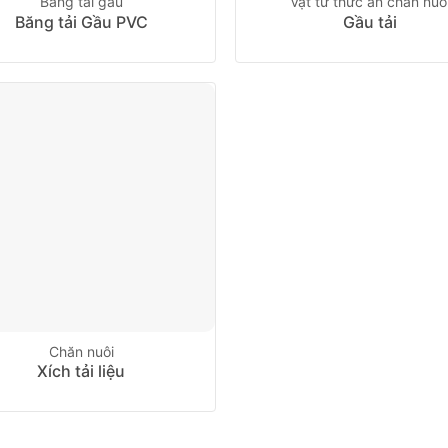
Băng tải gầu
Vật tư thức ăn chăn nuô
Băng tải Gầu PVC
Gầu tải
Chăn nuôi
Xích tải liệu