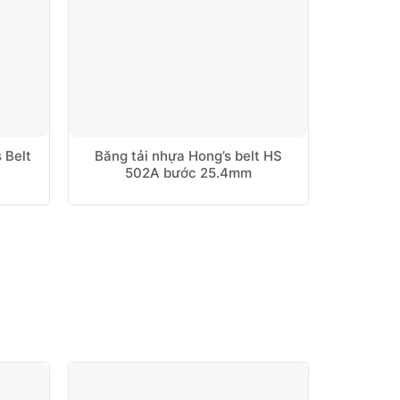
 Belt
Băng tải nhựa Hong’s belt HS
Băng tả
502A bước 25.4mm