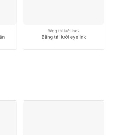
Băng tải lưới Inox
Băng t
Xích nhự
oắn
Băng tải lưới eyelink