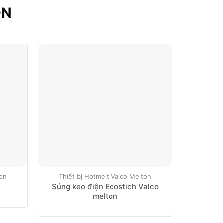
ON
ton
Thiết bị Hotmelt Valco Melton
Thiết 
Súng keo điện Ecostich Valco
Ống ke
melton