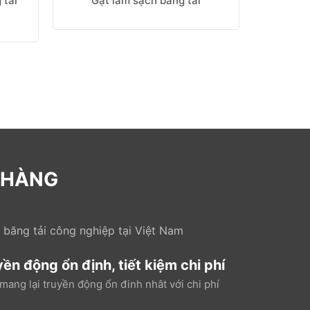
 tải
Gạt làm sạch băng tải
Nẹp 
 HÀNG
 băng tải công nghiệp tại Việt Nam
yền động ổn định, tiết kiệm chi phí
mang lại truyền động ổn đinh nhât với chi phí