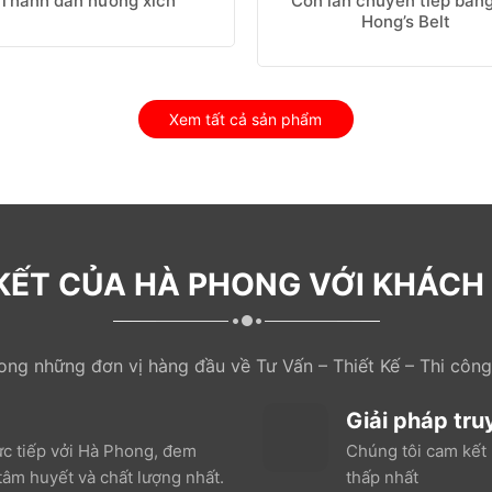
Con lăn chuyển tiếp băng
Thanh dẫn hướng xích
Hong’s Belt
Xem tất cả sản phẩm
KẾT CỦA HÀ PHONG VỚI KHÁCH
rong những đơn vị hàng đầu về Tư Vấn – Thiết Kế – Thi công
Giải pháp tru
ực tiếp vởi Hà Phong, đem
Chúng tôi cam kết 
âm huyết và chất lượng nhất.
thấp nhất