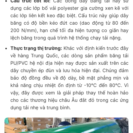
Cấu trúc cốt lõi:
Các dòng dây băng tải này sử
dụng các lớp bố vải polyester gia cường xen kẽ với
các lớp liên kết keo đặc biệt. Cấu trúc này giúp dây
băng có độ bền kéo đứt cao (dao động từ 80 đến
200 N/mm), hạn chế tối đa hiện tượng co giãn hay
lệch băng trong quá trình hệ thống chạy tải nặng.
Thực trạng thị trường:
Khác với định kiến trước đây
về hàng Trung Quốc, các dòng sản phẩm băng tải
PU/PVC hệ nội địa hiện nay được sản xuất trên các
dây chuyền ép đùn và lưu hóa hiện đại. Chúng đảm
bảo độ đồng đều về độ dày, bề mặt phẳng mịn và
khả năng chịu nhiệt ổn định từ -10°C đến 80°C. Vì
vậy, đây được xem là giải pháp thay thế hoàn hảo
cho các thương hiệu châu Âu đắt đỏ trong các ứng
dụng tải nhẹ và trung bình.