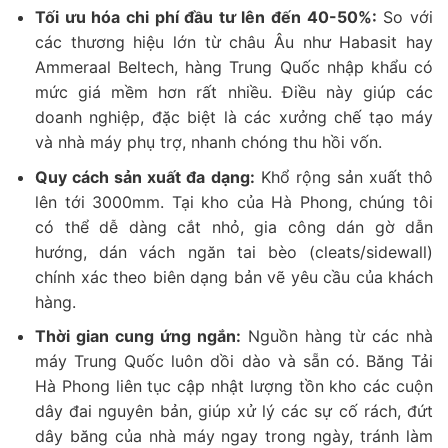
Tối ưu hóa chi phí đầu tư lên đến 40-50%:
So với
các thương hiệu lớn từ châu Âu như Habasit hay
Ammeraal Beltech, hàng Trung Quốc nhập khẩu có
mức giá mềm hơn rất nhiều. Điều này giúp các
doanh nghiệp, đặc biệt là các xưởng chế tạo máy
và nhà máy phụ trợ, nhanh chóng thu hồi vốn.
Quy cách sản xuất đa dạng:
Khổ rộng sản xuất thô
lên tới 3000mm. Tại kho của Hà Phong, chúng tôi
có thể dễ dàng cắt nhỏ, gia công dán gờ dẫn
hướng, dán vách ngăn tai bèo (cleats/sidewall)
chính xác theo biên dạng bản vẽ yêu cầu của khách
hàng.
Thời gian cung ứng ngắn:
Nguồn hàng từ các nhà
máy Trung Quốc luôn dồi dào và sẵn có. Băng Tải
Hà Phong liên tục cập nhật lượng tồn kho các cuộn
dây đai nguyên bản, giúp xử lý các sự cố rách, đứt
dây băng của nhà máy ngay trong ngày, tránh làm