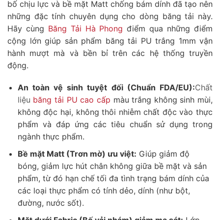
bố chịu lực và bề mặt Matt chống bám dính đã tạo nên
những đặc tính chuyên dụng cho dòng băng tải này.
Hãy cùng
Băng Tải Hà Phong
điểm qua những điểm
cộng lớn giúp sản phẩm băng tải PU trắng 1mm vận
hành mượt mà và bền bỉ trên các hệ thống truyền
động.
An toàn vệ sinh tuyệt đối (Chuẩn FDA/EU):
Chất
liệu
băng tải PU cao cấp
màu trắng không sinh mùi,
không độc hại, không thôi nhiễm chất độc vào thực
phẩm và đáp ứng các tiêu chuẩn sử dụng trong
ngành thực phẩm.
Bề mặt Matt (Trơn mờ) ưu việt:
Giúp giảm độ
bóng, giảm lực hút chân không giữa bề mặt và sản
phẩm, từ đó hạn chế tối đa tình trạng bám dính của
các loại thực phẩm có tính dẻo, dính (như bột,
đường, nước sốt).
Mặt dưới Fabric (Bố vải nhám) giảm ma sát:
Lớp