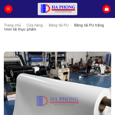
Bỏ
qua
nội
dung
Trang chủ
-
Cửa hàng
-
Băng tải PU
-
Băng tải PU trắng
1mm tải thực phẩm