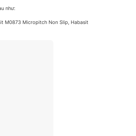
au như:
it M0873 Micropitch Non Slip, Habasit