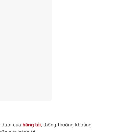
t dưới của
băng tải
, thông thường khoảng
bền của băng tải.