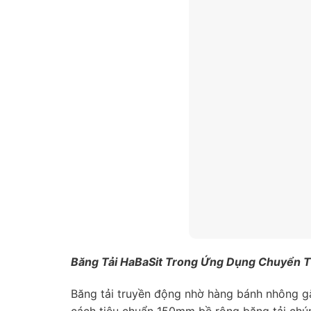
Băng Tải HaBaSit Trong Ứng Dụng Chuyển 
Băng tải truyền động nhờ hàng bánh nhông gắ
cách tiêu chuẩn 150mm bề rộng băng tải chún