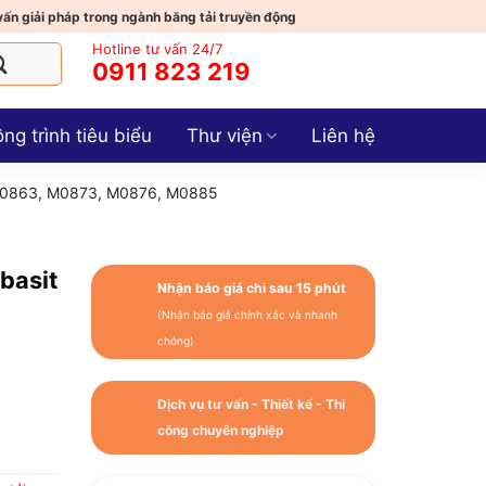
vấn giải pháp trong ngành băng tải truyền động
Hotline tư vấn 24/7
0911 823 219
ng trình tiêu biểu
Thư viện
Liên hệ
, M0863, M0873, M0876, M0885
basit
Nhận báo giá chi sau 15 phút
(Nhận báo giá chính xác và nhanh
chóng)
Dịch vụ tư vấn - Thiết kế - Thi
công chuyên nghiệp