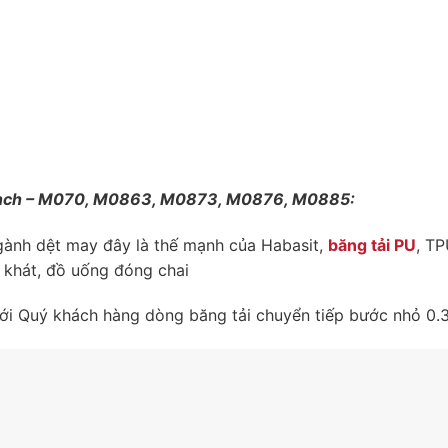
Zalo: 0911.823.219
Hotline: Mr Hiệp – 0911.823.219
3 inch – M070, M0863, M0873, M0876, M0885:
gành dệt may đây là thế mạnh của Habasit,
băng tải PU
, TP
i khát, đồ uống đóng chai
u tới Quý khách hàng dòng băng tải chuyển tiếp bước nhỏ 0