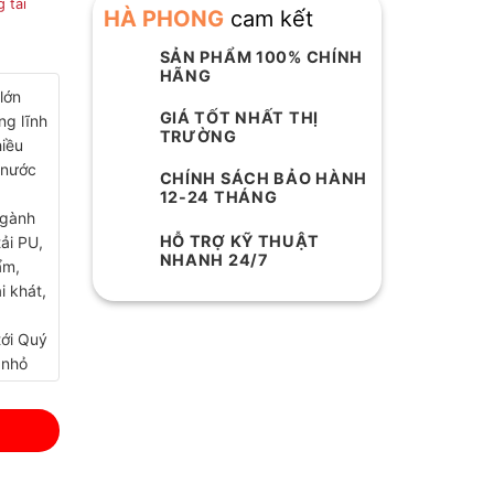
 tải
HÀ PHONG
cam kết
SẢN PHẨM 100% CHÍNH
HÃNG
lớn
GIÁ TỐT NHẤT THỊ
ng lĩnh
TRƯỜNG
iều
 nước
CHÍNH SÁCH BẢO HÀNH
12-24 THÁNG
ngành
HỖ TRỢ KỸ THUẬT
ải PU,
NHANH 24/7
ẩm,
i khát,
tới Quý
 nhỏ