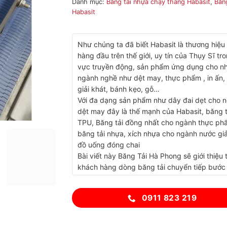
Danh mục:
Băng tải nhựa chạy thẳng Habasit
,
Băng
Habasit
Như chúng ta đã biết Habasit là thương hiệu 
hàng đầu trên thế giới, uy tín của Thụy Sĩ tro
vực truyền động, sản phẩm ứng dụng cho nh
ngành nghề như dệt may, thực phẩm , in ấn,
giải khát, bánh kẹo, gỗ…
Với đa dạng sản phẩm như dây đai dẹt cho 
dệt may đây là thế mạnh của Habasit, băng t
TPU, Băng tải đồng nhất cho ngành thực ph
băng tải nhựa, xích nhựa cho ngành nước giả
đồ uống đóng chai
Bài viết này Băng Tải Hà Phong sẽ giới thiệu 
khách hàng dòng băng tải chuyển tiếp bước
0.3 Inch của Habasit dòng M0870, M0863,
M0876, M0873…
0911 823 219
Để được tư vấn về sản phẩm vui lòng liên hệ:
Bangtaihaphong.com