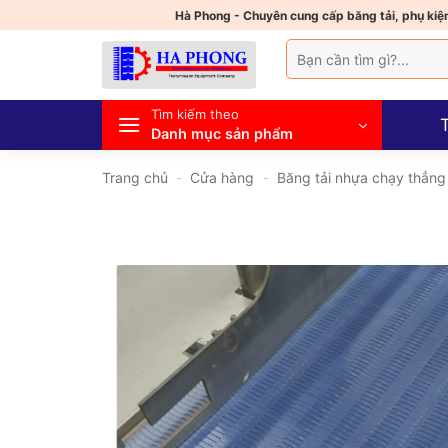
Bỏ
Hà Phong - Chuyên cung cấp băng tải, phụ kiện
qua
Tìm
nội
kiếm:
dung
Tìm kiếm theo
Danh mục sản phẩm
Trang chủ
-
Cửa hàng
-
Băng tải nhựa chạy thẳng