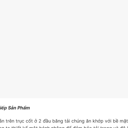
Tiếp Sản Phẩm
n trên trục cốt ở 2 đầu băng tải chúng ăn khớp với bề mặ
g ta thiết kế một bánh nhông để đảm bảo tải trọng và độ 