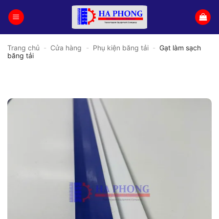
Bỏ
qua
nội
dung
Trang chủ
-
Cửa hàng
-
Phụ kiện băng tải
-
Gạt làm sạch
băng tải