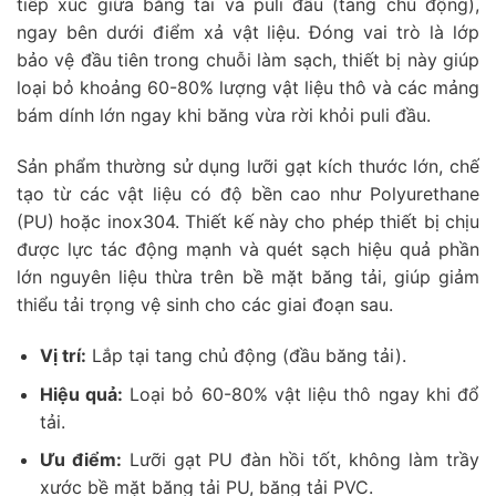
tiếp xúc giữa băng tải và puli đầu (tang chủ động),
ngay bên dưới điểm xả vật liệu. Đóng vai trò là lớp
bảo vệ đầu tiên trong chuỗi làm sạch, thiết bị này giúp
loại bỏ khoảng 60-80% lượng vật liệu thô và các mảng
bám dính lớn ngay khi băng vừa rời khỏi puli đầu.
Sản phẩm thường sử dụng lưỡi gạt kích thước lớn, chế
tạo từ các vật liệu có độ bền cao như Polyurethane
(PU) hoặc inox304. Thiết kế này cho phép thiết bị chịu
được lực tác động mạnh và quét sạch hiệu quả phần
lớn nguyên liệu thừa trên bề mặt băng tải, giúp giảm
thiểu tải trọng vệ sinh cho các giai đoạn sau.
Vị trí:
Lắp tại tang chủ động (đầu băng tải).
Hiệu quả:
Loại bỏ 60-80% vật liệu thô ngay khi đổ
tải.
Ưu điểm:
Lưỡi gạt PU đàn hồi tốt, không làm trầy
xước bề mặt băng tải PU, băng tải PVC.