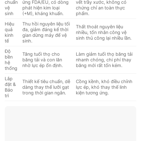
chuẩn
ứng FDA/EU, có dòng
vết trầy xước, không có
vệ
phát hiện kim loại
chứng chỉ an toàn thực
sinh
(+M), kháng khuẩn.
phẩm.
Hiệu
Thu hồi nguyên liệu tối
Thất thoát nguyên liệu
quả
đa, giảm đáng kể thời
nhiều, tốn nhân công vệ
kinh
gian dừng máy để vệ
sinh thủ công lại nhiều lần.
tế
sinh.
Độ
Tăng tuổi thọ cho
Làm giảm tuổi thọ băng tải
bền
băng tải và con lăn
nhanh chóng, chi phí thay
hệ
nhờ lực ép ổn định.
băng mới rất tốn kém.
thống
Lắp
Thiết kế tiêu chuẩn, dễ
Cồng kềnh, khó điều chỉnh
đặt &
dàng thay thế lưỡi gạt
lực ép, khó thay thế linh
Bảo
trong thời gian ngắn.
kiện tương ứng.
trì