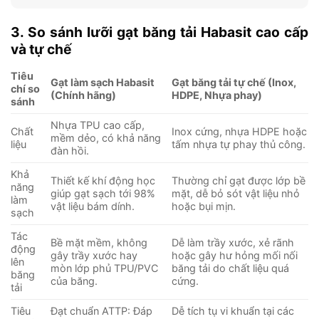
3. So sánh lưỡi gạt băng tải Habasit cao cấp
và tự chế
Tiêu
Gạt làm sạch Habasit
Gạt băng tải tự chế (Inox,
chí so
(Chính hãng)
HDPE, Nhựa phay)
sánh
Nhựa TPU cao cấp,
Chất
Inox cứng, nhựa HDPE hoặc
mềm dẻo, có khả năng
liệu
tấm nhựa tự phay thủ công.
đàn hồi.
Khả
Thiết kế khí động học
Thường chỉ gạt được lớp bề
năng
giúp gạt sạch tới 98%
mặt, dễ bỏ sót vật liệu nhỏ
làm
vật liệu bám dính.
hoặc bụi mịn.
sạch
Tác
Bề mặt mềm, không
Dễ làm trầy xước, xẻ rãnh
động
gây trầy xước hay
hoặc gây hư hỏng mối nối
lên
mòn lớp phủ TPU/PVC
băng tải do chất liệu quá
băng
của băng.
cứng.
tải
Tiêu
Đạt chuẩn ATTP: Đáp
Dễ tích tụ vi khuẩn tại các