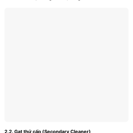
2.2. Gạt thứ cấp (Secondary Cleaner)