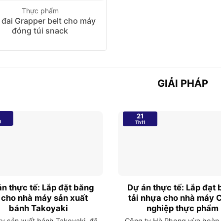
Thực phẩm
 đai Grapper belt cho máy
đóng túi snack
GIẢI PHÁP
21
1
Th11
n thực tế: Lắp đặt băng
Dự án thực tế: Lắp đạt
i cho nhà máy sản xuất
tải nhựa cho nhà máy 
bánh Takoyaki
nghiệp thực phẩm
y sản xuất bánh Takoyaki, đã
Công ty Hà Phong vừa hoàn