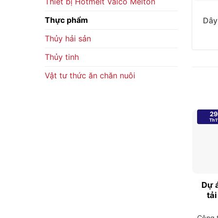
Thiết bị Hotmelt Valco Melton
Thực phẩm
Dây
Thủy hải sản
Thủy tinh
Vật tư thức ăn chăn nuôi
29
Th1
Dự á
tả
Công t