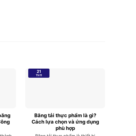
25
21
Th10
Th11
 băng
Băng tải thực phẩm là gì?
Dự án
Công
Cách lựa chọn và ứng dụng
thống
phù hợp
Để đáp ứ
 thành
Băng tải thực phẩm là thiết bị