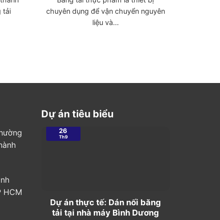
của thị 
 tải
chuyên dụng để vận chuyển nguyên
liệu và...
Dự án tiêu biểu
26
Phường
28
Th9
Th8
hành
ình
TP HCM
Dự án thực tế: Dán nối băng
Dự án t
tải tại nhà máy Bình Dương
nối băn