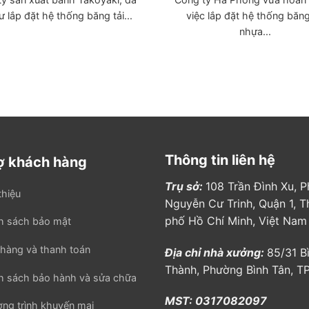
ư lắp đặt hệ thống băng tải...
việc lắp đặt hệ thống băng
nhựa...
Thông tin liên hệ
ợ khách hàng
Trụ sở:
108 Trần Đình Xu, 
thiệu
Nguyễn Cư Trinh, Quận 1, T
phố Hồ Chí Minh, Việt Nam
h sách bảo mật
hàng và thanh toán
Địa chỉ nhà xưởng:
85/31 B
Thành, Phường Bình Tân, 
h sách bảo hành và sửa chữa
MST: 0317082097
ng trình khuyến mại