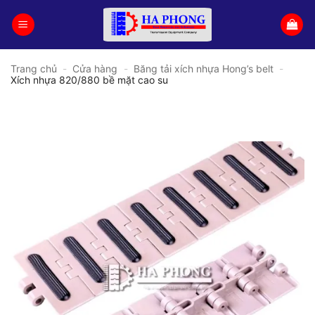
Bỏ
qua
nội
dung
Trang chủ
-
Cửa hàng
-
Băng tải xích nhựa Hong’s belt
-
Xích nhựa 820/880 bề mặt cao su