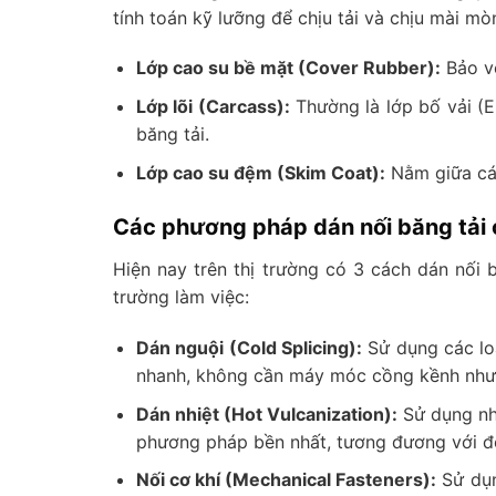
tính toán kỹ lưỡng để chịu tải và chịu mài mò
Lớp cao su bề mặt (Cover Rubber):
Bảo vệ
Lớp lõi (Carcass):
Thường là lớp bố vải (E
băng tải.
Lớp cao su đệm (Skim Coat):
Nằm giữa các
Các phương pháp dán nối băng tải 
Hiện nay trên thị trường có 3 cách dán nối 
trường làm việc:
Dán nguội (Cold Splicing):
Sử dụng các lo
nhanh, không cần máy móc cồng kềnh nhưn
Dán nhiệt (Hot Vulcanization):
Sử dụng nhi
phương pháp bền nhất, tương đương với độ
Nối cơ khí (Mechanical Fasteners):
Sử dụn