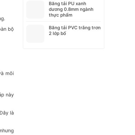
Băng tải PU xanh
nhựa
dương 0.8mm ngành
thực phẩm
ng.
Băng tải PVC trắng trơn
oàn bộ
2 lớp bố
và môi
áp này
Đây là
 nhưng