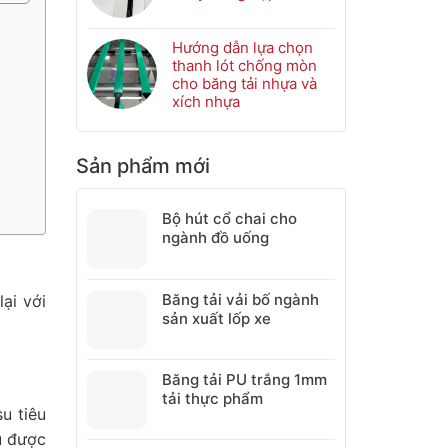
bảo
ở
Không
trì
Bánh
có
bơm
nhông
bình
Hướng dẫn lựa chọn
keo
nhựa
luận
thanh lót chống mòn
cho
băng
ở
cho băng tải nhựa và
máy
tải:
Cách
xích nhựa
keo
Cấu
khảo
Không
nhiệt
tạo,
sát
có
ứng
đo
bình
Sản phẩm mới
dụng
đạc
luận
và
băng
ở
những
tải
Hướng
Bộ hút cổ chai cho
lỗi
PU,
dẫn
ngành đồ uống
cần
PVC
lựa
tránh
chuyên
chọn
khi
nghiệp
thanh
lựa
lót
Băng tải vải bố ngành
lại với
chọn
chống
sản xuất lốp xe
mòn
cho
băng
Băng tải PU trắng 1mm
tải
tải thực phẩm
nhựa
u tiêu
và
u được
xích