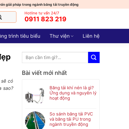
vấn giải pháp trong ngành băng tải truyền động
Hotline tư vấn 24/7
0911 823 219
ng trình tiêu biểu
Thư viện
Liên hệ
đẹp
Bài viết mới nhất
 sẽ có
Băng tải khí nén là gì?
a sao?
Ứng dụng và nguyên lý
hoạt động
Không
có
bình
So sánh băng tải PVC
luận
và băng tải PU trong
ở
ngành truyền động
Băng