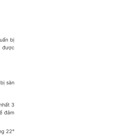
uẩn bị
g được
bị sàn
nhất 3
để đảm
ng 22°