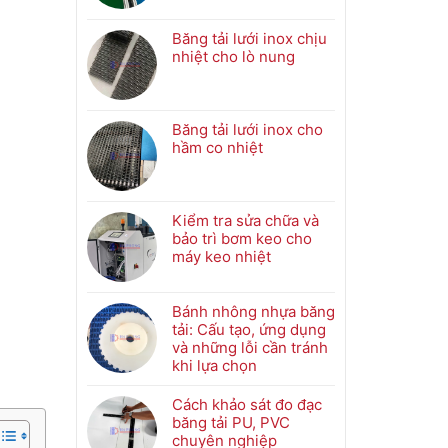
Không
tải
có
khí
bình
Băng tải lưới inox chịu
nén
luận
nhiệt cho lò nung
là
ở
Không
gì?
So
có
Ứng
sánh
bình
dụng
băng
luận
Băng tải lưới inox cho
và
tải
ở
hầm co nhiệt
nguyên
PVC
Băng
Không
lý
và
tải
có
hoạt
băng
lưới
bình
động
tải
inox
luận
Kiểm tra sửa chữa và
PU
chịu
ở
bảo trì bơm keo cho
trong
nhiệt
Băng
máy keo nhiệt
ngành
cho
tải
Không
truyền
lò
lưới
có
động
nung
inox
bình
Bánh nhông nhựa băng
cho
luận
tải: Cấu tạo, ứng dụng
hầm
ở
và những lỗi cần tránh
co
Kiểm
khi lựa chọn
nhiệt
tra
Không
sửa
có
Cách khảo sát đo đạc
chữa
bình
băng tải PU, PVC
và
luận
chuyên nghiệp