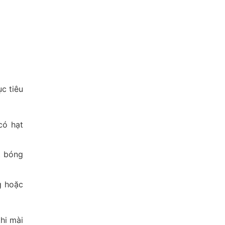
c tiêu
có hạt
t bóng
g hoặc
hi mài