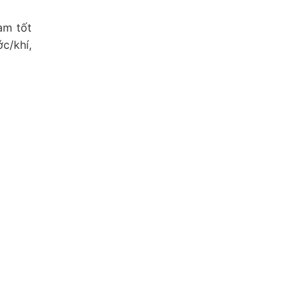
àm tốt
c/khí,