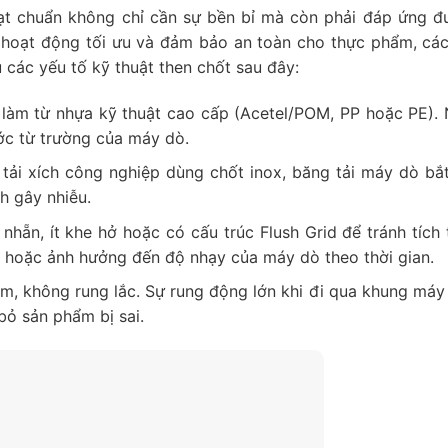
t chuẩn không chỉ cần sự bền bỉ mà còn phải đáp ứng đ
ể hoạt động tối ưu và đảm bảo an toàn cho thực phẩm, cá
 các yếu tố kỹ thuật then chốt sau đây:
làm từ nhựa kỹ thuật cao cấp (Acetel/POM, PP hoặc PE).
ước từ trường của máy dò.
tải xích công nghiệp dùng chốt inox, băng tải máy dò bắ
h gây nhiễu.
nhẵn, ít khe hở hoặc có cấu trúc Flush Grid để tránh tích 
 hoặc ảnh hưởng đến độ nhạy của máy dò theo thời gian.
m, không rung lắc. Sự rung động lớn khi đi qua khung máy
 bỏ sản phẩm bị sai.