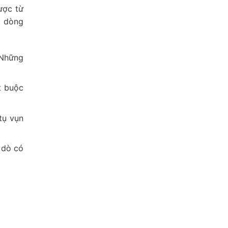
ược từ
c dòng
 Những
t buộc
tụ vụn
 dò có