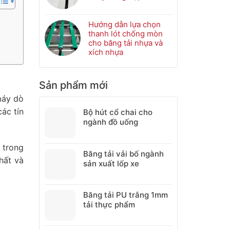
bảo
ở
Không
trì
Bánh
có
bơm
nhông
bình
Hướng dẫn lựa chọn
keo
nhựa
luận
thanh lót chống mòn
cho
băng
ở
cho băng tải nhựa và
máy
tải:
Cách
xích nhựa
keo
Cấu
khảo
Không
nhiệt
tạo,
sát
có
ứng
đo
bình
Sản phẩm mới
dụng
đạc
luận
và
băng
ở
máy dò
những
tải
Hướng
ác tín
Bộ hút cổ chai cho
lỗi
PU,
dẫn
ngành đồ uống
cần
PVC
lựa
tránh
chuyên
chọn
khi
nghiệp
thanh
 trong
lựa
lót
Băng tải vải bố ngành
chọn
hất và
chống
sản xuất lốp xe
mòn
cho
băng
Băng tải PU trắng 1mm
tải
tải thực phẩm
nhựa
và
xích