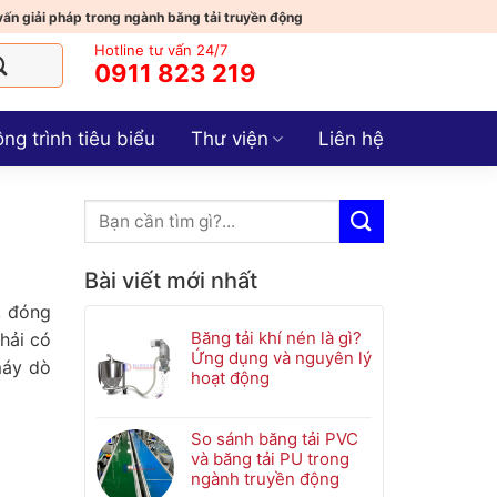
vấn giải pháp trong ngành băng tải truyền động
Hotline tư vấn 24/7
0911 823 219
ng trình tiêu biểu
Thư viện
Liên hệ
Bài viết mới nhất
, đóng
Băng tải khí nén là gì?
hải có
Ứng dụng và nguyên lý
máy dò
hoạt động
Không
có
bình
So sánh băng tải PVC
luận
và băng tải PU trong
ở
ngành truyền động
Băng