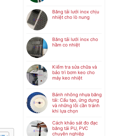
Không
tải
có
khí
bình
Băng tải lưới inox chịu
nén
luận
nhiệt cho lò nung
là
ở
Không
gì?
So
có
Ứng
sánh
bình
dụng
băng
luận
Băng tải lưới inox cho
và
tải
ở
hầm co nhiệt
nguyên
PVC
Băng
Không
lý
và
tải
có
hoạt
băng
lưới
bình
động
tải
inox
luận
Kiểm tra sửa chữa và
PU
chịu
ở
bảo trì bơm keo cho
trong
nhiệt
Băng
máy keo nhiệt
ngành
cho
tải
Không
truyền
lò
lưới
có
động
nung
inox
bình
Bánh nhông nhựa băng
cho
luận
tải: Cấu tạo, ứng dụng
hầm
ở
và những lỗi cần tránh
co
Kiểm
khi lựa chọn
nhiệt
tra
Không
sửa
có
Cách khảo sát đo đạc
chữa
bình
băng tải PU, PVC
và
luận
chuyên nghiệp