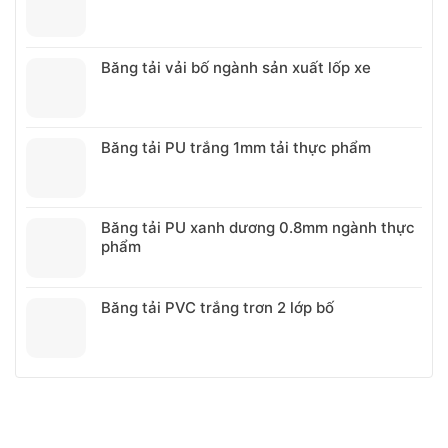
khi
chuyên
thanh
lựa
nghiệp
lót
chọn
chống
Băng tải vải bố ngành sản xuất lốp xe
mòn
cho
băng
tải
nhựa
Băng tải PU trắng 1mm tải thực phẩm
và
xích
nhựa
Băng tải PU xanh dương 0.8mm ngành thực
phẩm
Băng tải PVC trắng trơn 2 lớp bố