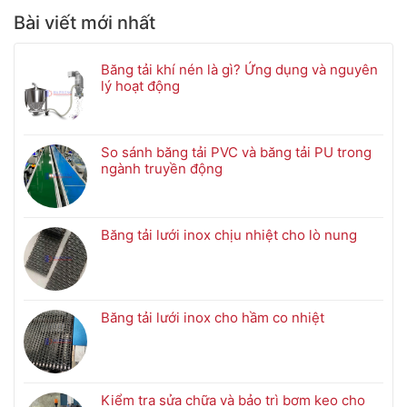
Bài viết mới nhất
Băng tải khí nén là gì? Ứng dụng và nguyên
lý hoạt động
Không
có
bình
luận
So sánh băng tải PVC và băng tải PU trong
ở
ngành truyền động
Băng
Không
tải
có
khí
bình
nén
luận
Băng tải lưới inox chịu nhiệt cho lò nung
là
ở
Không
gì?
So
có
Ứng
sánh
bình
dụng
băng
luận
và
tải
ở
Băng tải lưới inox cho hầm co nhiệt
nguyên
PVC
Băng
Không
lý
và
tải
có
hoạt
băng
lưới
bình
động
tải
inox
luận
PU
chịu
ở
Kiểm tra sửa chữa và bảo trì bơm keo cho